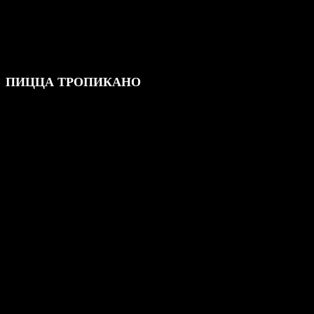
ПИЦЦА ТРОПИКАНО
599,00
₽
тесто, сливочный соус, моцарелла, креветка ананас, болгарский
перец,соус свит-чили
650 гр
Количество
-
+
В корзину
товара
ПИЦЦА
Категория:
Пицца
ТРОПИКАНО
Похожие товары
ПИКАНТНАЯ
тесто, фирменный белый соус, моцарелла, куриное филе,