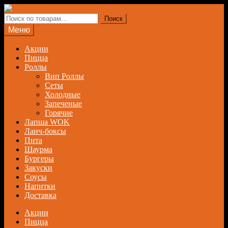
Перейти
Перейти
к
к
Искать:
Поиск
навигации
содержимому
Меню
Акции
Пицца
Роллы
Вип Роллы
Сеты
Холодные
Запеченые
Горячие
Лапша WOK
Ланч-боксы
Пита
Шаурма
Бургеры
Закуски
Соусы
Напитки
Доставка
Акции
Пицца