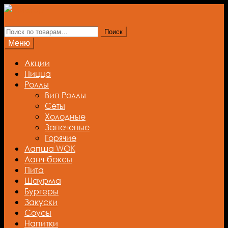
Перейти
Перейти
к
к
навигации
содержимому
Искать:
Поиск
Меню
Акции
Пицца
Роллы
Вип Роллы
Сеты
Холодные
Запеченые
Горячие
Лапша WOK
Ланч-боксы
Пита
Шаурма
Бургеры
Закуски
Соусы
Напитки