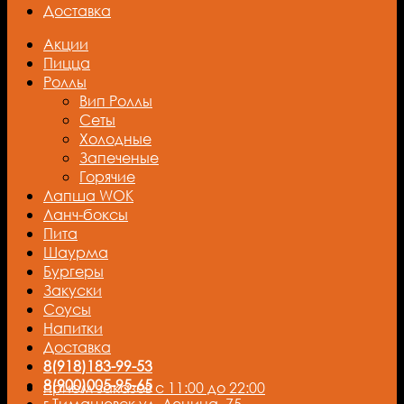
Доставка
Акции
Пицца
Роллы
Вип Роллы
Сеты
Холодные
Запеченые
Горячие
Лапша WOK
Ланч-боксы
Пита
Шаурма
Бургеры
Закуски
Соусы
Напитки
Доставка
8(918)183-99-53
8(900)005-95-65
прием заказов с 11:00 до 22:00
г.Тимашевск ул. Ленина, 75