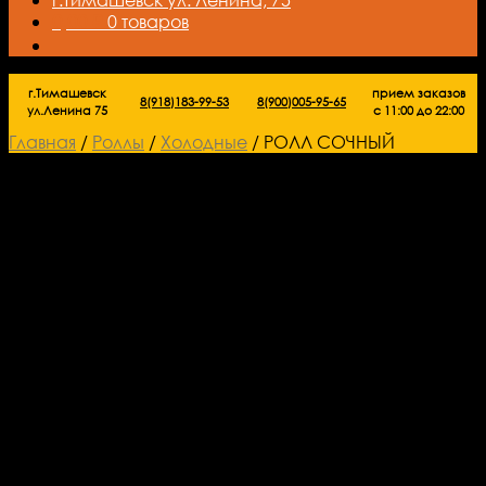
0,00
₽
0 товаров
г.Тимашевск
прием заказов
8(918)183-99-53
8(900)005-95-65
ул.Ленина 75
с 11:00 до 22:00
Главная
/
Роллы
/
Холодные
/
РОЛЛ СОЧНЫЙ