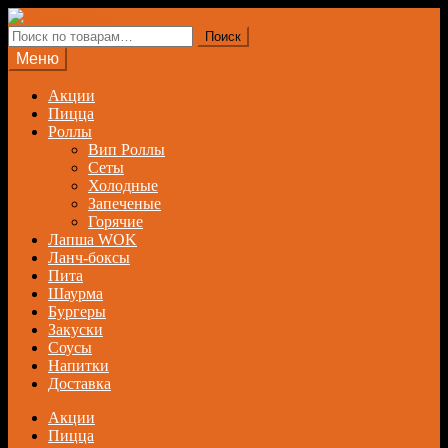
Перейти
Перейти
к
к
Искать:
Поиск
навигации
содержимому
Меню
Акции
Пицца
Роллы
Вип Роллы
Сеты
Холодные
Запеченые
Горячие
Лапша WOK
Ланч-боксы
Пита
Шаурма
Бургеры
Закуски
Соусы
Напитки
Доставка
Акции
Пицца