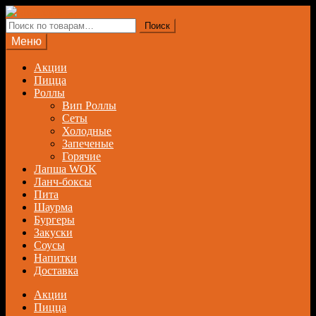
Перейти
Перейти
к
к
Искать:
Поиск
навигации
содержимому
Меню
Акции
Пицца
Роллы
Вип Роллы
Сеты
Холодные
Запеченые
Горячие
Лапша WOK
Ланч-боксы
Пита
Шаурма
Бургеры
Закуски
Соусы
Напитки
Доставка
Акции
Пицца