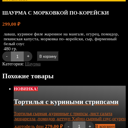
ШАУРМА С МОРКОВКОЙ ПО-КОРЕЙСКИ
299,00
₽
лаваш, куриное филе жаренное на мангале, огурец, помидор,
пекинская капуста, морковка по–корейски, сыр, фирменный
белый соус
480 гр.
Количество
-
+
В корзину
товара
ШАУРМА
Категория:
Шаурма
С
МОРКОВКОЙ
Похожие товары
ПО-
КОРЕЙСКИ
НОВИНКА!
Тортилья с куриными стрипсами
Тортилья сырная ,куринные с трипсы ,лист салата
,моцарелла ,помидор ,кетчуп Хайнц,сырный соус,огурец
Количество
279,00
₽
,картофель фри
-
+
В корзину
товара