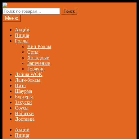
Перейти
Перейти
к
к
Искать:
Поиск
навигации
содержимому
Меню
Акции
Пицца
Роллы
Вип Роллы
Сеты
Холодные
Запеченые
Горячие
Лапша WOK
Ланч-боксы
Пита
Шаурма
Бургеры
Закуски
Соусы
Напитки
Доставка
Акции
Пицца