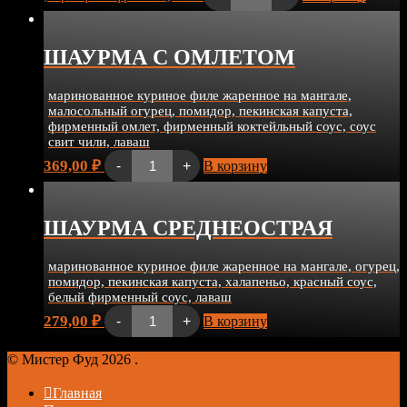
Тортилья
с
куриными
ШАУРМА С ОМЛЕТОМ
стрипсами
маринованное куриное филе жаренное на мангале,
малосольный огурец, помидор, пекинская капуста,
фирменный омлет, фирменный коктейльный соус, соус
свит чили, лаваш
Количество
369,00
₽
-
+
В корзину
товара
ШАУРМА
С
ОМЛЕТОМ
ШАУРМА СРЕДНЕОСТРАЯ
маринованное куриное филе жаренное на мангале, огурец,
помидор, пекинская капуста, халапеньо, красный соус,
белый фирменный соус, лаваш
Количество
279,00
₽
-
+
В корзину
товара
ШАУРМА
СРЕДНЕОСТРАЯ
© Мистер Фуд 2026
.
Главная